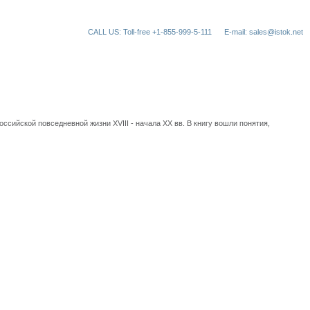
CALL US: Toll-free +1-855-999-5-111
E-mail: sales@istok.net
ссийской повседневной жизни XVIII - начала XX вв. В книгу вошли понятия,