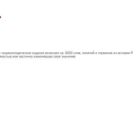
энциклопедическое издание включает ок. 6000 слов, понятий и терминов из истории Ро
лностью или частично изменившие свое значение