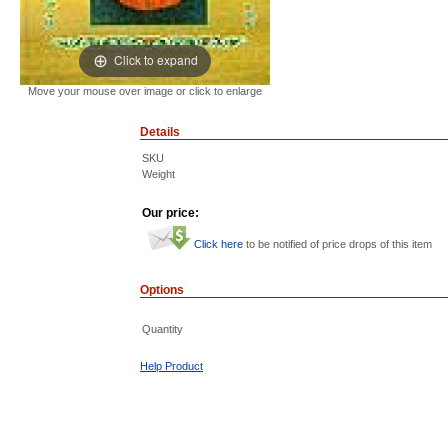
Click to expand
Move your mouse over image or click to enlarge
Details
SKU
Weight
Our price:
Click here
to be notified of price drops of this item
Options
Quantity
Help Product