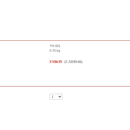
TH-001
0.70
kg
US$
6.95
(
CAD$
9.66
)