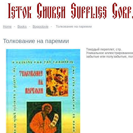
Home
-
Books
-
Bogoslovie
-
Толкование на паремии
Толкование на паремии
Твердый переплет, стр.
Уникальное иллюстрированное 
забытые или полузабытые, по